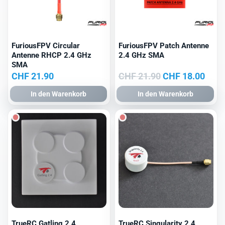
FuriousFPV Circular
FuriousFPV Patch Antenne
Antenne RHCP 2.4 GHz
2.4 GHz SMA
SMA
Ursprünglicher
Aktu
CHF
21.90
CHF
21.90
CHF
18.00
Preis
Prei
In den Warenkorb
In den Warenkorb
war:
ist:
CHF 21.90
CHF 
TrueRC Gatling 2.4
TrueRC Singularity 2.4