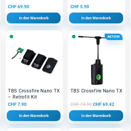
CHF
69.90
CHF
5.90
In den Warenkorb
In den Warenkorb
AKTION!
TBS Crossfire Nano TX
TBS Crossfire Nano TX
– Retrofit Kit
Ursprünglicher
Aktuelle
CHF
7.90
CHF
74.90
CHF
69.42
Preis
Preis
In den Warenkorb
In den Warenkorb
war:
ist:
CHF 74.90
CHF 69.