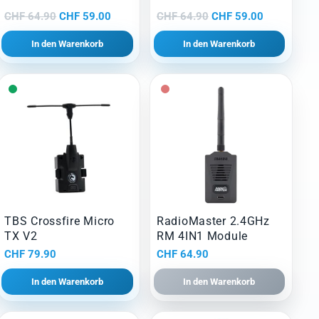
Ursprünglicher
Aktueller
Ursprünglicher
Aktueller
CHF
64.90
CHF
59.00
CHF
64.90
CHF
59.00
Preis
Preis
Preis
Preis
In den Warenkorb
In den Warenkorb
war:
ist:
war:
ist:
CHF 64.90
CHF 59.00.
CHF 64.90
CHF 59.00.
TBS Crossfire Micro
RadioMaster 2.4GHz
TX V2
RM 4IN1 Module
r
CHF
79.90
CHF
64.90
In den Warenkorb
In den Warenkorb
42.