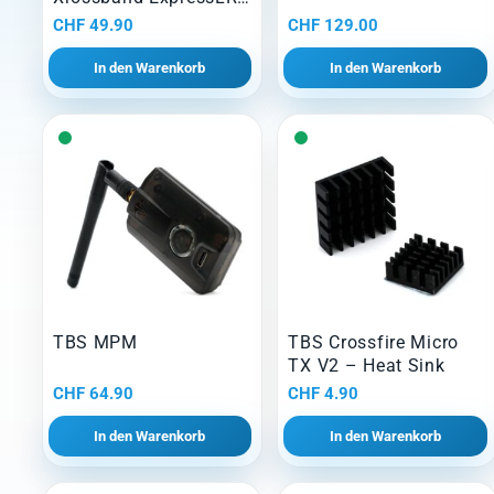
Module
CHF
49.90
CHF
129.00
In den Warenkorb
In den Warenkorb
TBS MPM
TBS Crossfire Micro
TX V2 – Heat Sink
CHF
64.90
CHF
4.90
In den Warenkorb
In den Warenkorb