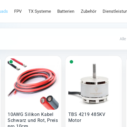
uads
FPV
TX Systeme
Batterien
Zubehör
Dienstleistu
Alle
10AWG Silikon Kabel
TBS 4219 485KV
Schwarz und Rot, Preis
Motor
pro 10cm