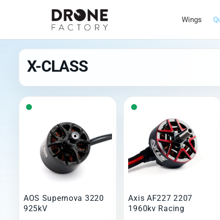
Wings
Q
X-CLASS
AOS Supernova 3220
Axis AF227 2207
925kV
1960kv Racing