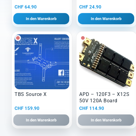
CHF
64.90
CHF
24.90
In den Warenkorb
In den Warenkorb
TBS Source X
APD – 120F3 – X12S
50V 120A Board
CHF
159.90
CHF
114.90
In den Warenkorb
In den Warenkorb