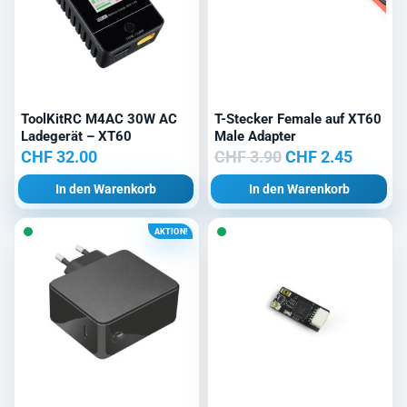
ToolKitRC M4AC 30W AC
T-Stecker Female auf XT60
Ladegerät – XT60
Male Adapter
Ursprünglicher
Aktuell
CHF
32.00
CHF
3.90
CHF
2.45
Preis
Preis
In den Warenkorb
In den Warenkorb
war:
ist:
CHF 3.90
CHF 2.4
AKTION!