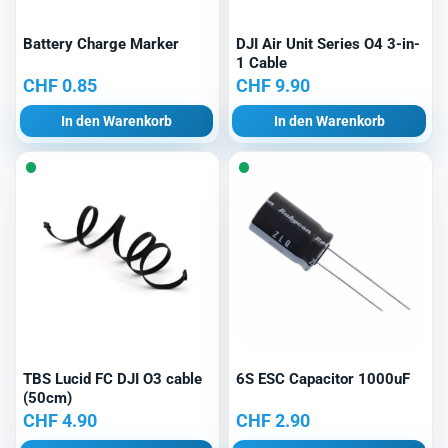
Battery Charge Marker
DJI Air Unit Series O4 3-in-
1 Cable
CHF
0.85
CHF
9.90
In den Warenkorb
In den Warenkorb
TBS Lucid FC DJI O3 cable
6S ESC Capacitor 1000uF
(50cm)
CHF
4.90
CHF
2.90