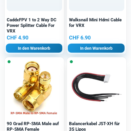
CaddxFPV 1 to 2 Way DC
Walksnail Mini Hdmi Cable
Power Splitter Cable For
for VRX
VRX
CHF
4.90
CHF
6.90
In den Warenkorb
In den Warenkorb
90 Grad RP-SMA Male auf
Balancerkabel JST-XH für
RP-SMA Female
3S Lipos