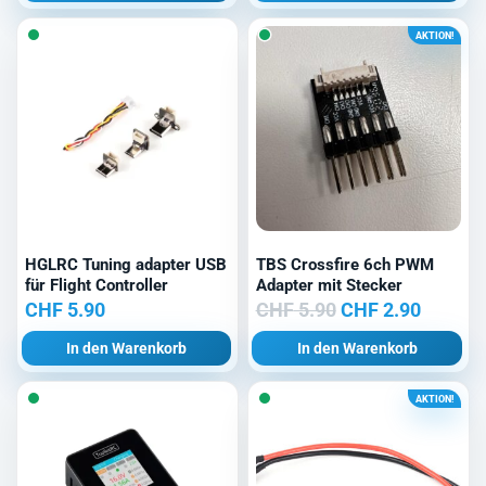
AKTION!
HGLRC Tuning adapter USB
TBS Crossfire 6ch PWM
für Flight Controller
Adapter mit Stecker
Ursprünglicher
Aktuell
CHF
5.90
CHF
5.90
CHF
2.90
Preis
Preis
In den Warenkorb
In den Warenkorb
war:
ist:
CHF 5.90
CHF 2.9
AKTION!