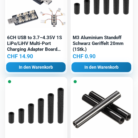
6CH USB to 3.7–4.35V 1S
M3 Aluminium Standoff
LiPo/LiHV Multi-Port
Schwarz Geriffelt 20mm
Charging Adapter Board
(1Stk.)
(5V 3A Input)
CHF
14.90
CHF
0.90
In den Warenkorb
In den Warenkorb