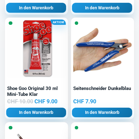
Preis
Preis
In den Warenkorb
In den Warenkorb
war:
ist:
CHF 14.00
CHF 9
AKTION!
Shoe Goo Original 30 ml
Seitenschneider Dunkelblau
Mini-Tube Klar
Ursprünglicher
Aktueller
CHF
10.00
CHF
9.00
CHF
7.90
Preis
Preis
In den Warenkorb
In den Warenkorb
war:
ist:
CHF 10.00
CHF 9.00.