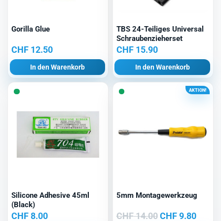
Gorilla Glue
TBS 24-Teiliges Universal
Schraubenzieherset
CHF
12.50
CHF
15.90
In den Warenkorb
In den Warenkorb
AKTION!
Silicone Adhesive 45ml
5mm Montagewerkzeug
(Black)
Ursprünglicher
Aktuel
CHF
8.00
CHF
14.00
CHF
9.80