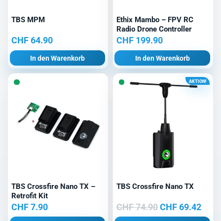
TBS MPM
Ethix Mambo – FPV RC
Radio Drone Controller
CHF
64.90
CHF
199.90
In den Warenkorb
In den Warenkorb
AKTION!
TBS Crossfire Nano TX –
TBS Crossfire Nano TX
Retrofit Kit
Ursprünglicher
Aktu
CHF
7.90
CHF
74.90
CHF
69.42
Preis
Prei