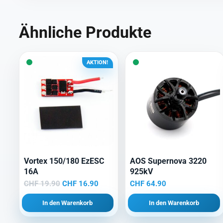
Ähnliche Produkte
AKTION!
Vortex 150/180 EzESC
AOS Supernova 3220
16A
925kV
Ursprünglicher
Aktueller
CHF
19.90
CHF
16.90
CHF
64.90
Preis
Preis
In den Warenkorb
In den Warenkorb
war:
ist:
CHF 19.90
CHF 16.90.