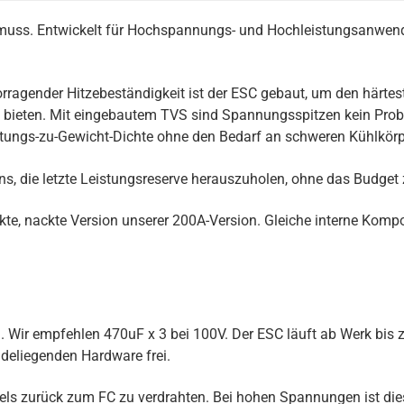
n muss. Entwickelt für Hochspannungs- und Hochleistungsanwend
orragender Hitzebeständigkeit ist der ESC gebaut, um den härte
zu bieten. Mit eingebautem TVS sind Spannungsspitzen kein Pro
stungs-zu-Gewicht-Dichte ohne den Bedarf an schweren Kühlkörp
, die letzte Leistungsreserve herauszuholen, ohne das Budget 
e, nackte Version unserer 200A-Version. Gleiche interne Komp
Wir empfehlen 470uF x 3 bei 100V. Der ESC läuft ab Werk bis z
ndeliegenden Hardware frei.
ls zurück zum FC zu verdrahten. Bei hohen Spannungen ist dies 