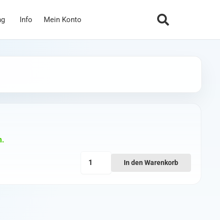
ng
Info
Mein Konto
n.
TBS
In den Warenkorb
Lucid
16S
120A
RAWDOG
ESC