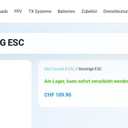
uads
FPV
TX Systeme
Batterien
Zubehör
Dienstleistu
OG ESC
Mini Quads
/
ESC
/ Sonstige ESC
Am Lager, kann sofort verschickt werde
CHF
109.90