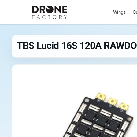
Wings
Q
TBS Lucid 16S 120A RAWD