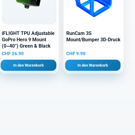
iFLIGHT TPU Adjustable
RunCam 3S
GoPro Hero 9 Mount
Mount/Bumper 3D-Druck
(0~40°) Green & Black
CHF
26.90
CHF
9.90
In den Warenkorb
In den Warenkorb