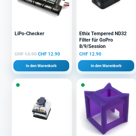
LiPo-Checker
Ethix Tempered ND32
Filter für GoPro
8/9/Session
Ursprünglicher
Aktueller
CHF
13.90
CHF
12.90
CHF
12.90
Preis
Preis
In den Warenkorb
In den Warenkorb
war:
ist:
CHF 13.90
CHF 12.90.