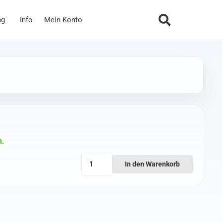
ng
Info
Mein Konto
n.
NewBeeDrone
In den Warenkorb
Insta360
One
R
Dual
Lens