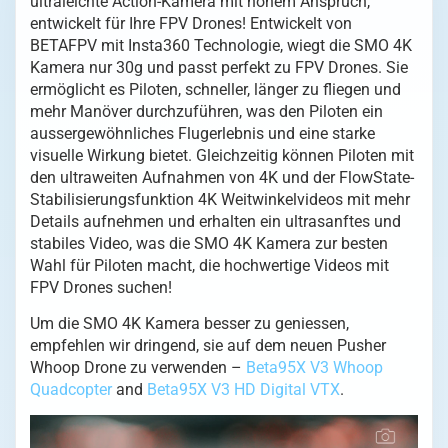
ultraleichte Action-Kamera mit hohem Anspruch,
entwickelt für Ihre FPV Drones! Entwickelt von
BETAFPV mit Insta360 Technologie, wiegt die SMO 4K
Kamera nur 30g und passt perfekt zu FPV Drones. Sie
ermöglicht es Piloten, schneller, länger zu fliegen und
mehr Manöver durchzuführen, was den Piloten ein
aussergewöhnliches Flugerlebnis und eine starke
visuelle Wirkung bietet. Gleichzeitig können Piloten mit
den ultraweiten Aufnahmen von 4K und der FlowState-
Stabilisierungsfunktion 4K Weitwinkelvideos mit mehr
Details aufnehmen und erhalten ein ultrasanftes und
stabiles Video, was die SMO 4K Kamera zur besten
Wahl für Piloten macht, die hochwertige Videos mit
FPV Drones suchen!
Um die SMO 4K Kamera besser zu geniessen,
empfehlen wir dringend, sie auf dem neuen Pusher
Whoop Drone zu verwenden –
Beta95X V3 Whoop
Quadcopter
and
Beta95X V3 HD Digital VTX
.