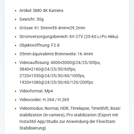
Artikel: SMO 4K Kamera
Gewicht: 30g
Grösse: 61.5mm×39.4mm×29.2mm
Stromversorgungsbereich: 6V-27V (2S-6S Li-Po Akku)
Objektivöffnung: F2.8
35mm äquivalente Brennweite: 16.4mm
Videoauflösung: 4000×3000@24/25/30fps,
3840×2160@24/25/30/60fps,
2720×1530@24/25/30/60/100fps,
1920×1080@24/25/30/60/120/200fps
Videoformat: Mp4
Videocodec: H.264 / H.265
Videomodus: Normal, HDR, Timelapse, TimeShift, Basic
stabilization (in-camera), Pro stabilization (Export mit
Insta360 App/Studio zur Anwendung der FlowState
Stabilisierung)