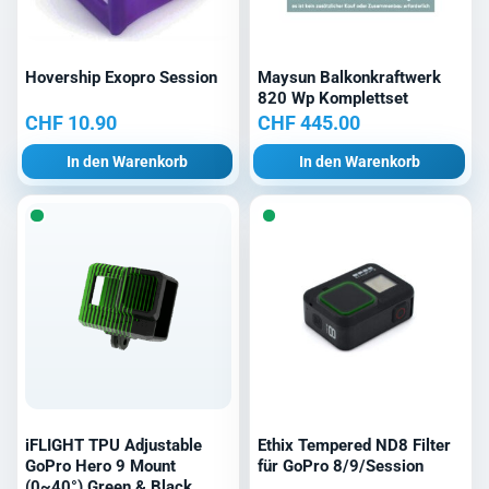
Hovership Exopro Session
Maysun Balkonkraftwerk
820 Wp Komplettset
CHF
10.90
CHF
445.00
In den Warenkorb
In den Warenkorb
iFLIGHT TPU Adjustable
Ethix Tempered ND8 Filter
GoPro Hero 9 Mount
für GoPro 8/9/Session
(0~40°) Green & Black