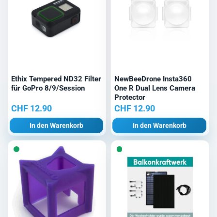
Ethix Tempered ND32 Filter
NewBeeDrone Insta360
für GoPro 8/9/Session
One R Dual Lens Camera
Protector
CHF
12.90
CHF
12.90
In den Warenkorb
In den Warenkorb