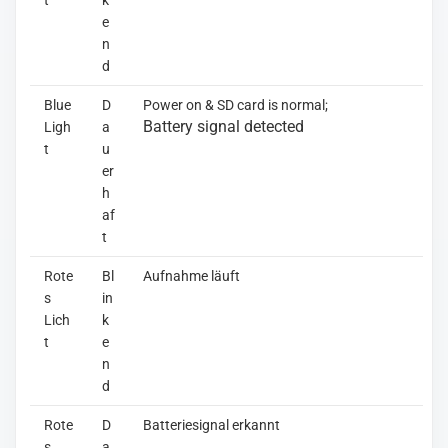
t
k
e
n
d
Blue
D
Power on & SD card is normal;
Battery signal detected
Ligh
a
t
u
er
h
af
t
Rote
Bl
Aufnahme läuft
s
in
Lich
k
t
e
n
d
Rote
D
Batteriesignal erkannt
s
a