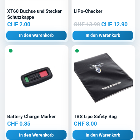
XT60 Buchse und Stecker
LiPo-Checker
Schutzkappe
Ursprünglicher
Aktu
CHF
2.00
CHF
13.90
CHF
12.90
Preis
Prei
In den Warenkorb
In den Warenkorb
war:
ist:
CHF 13.90
CHF 
Battery Charge Marker
TBS Lipo Safety Bag
CHF
0.85
CHF
8.00
In den Warenkorb
In den Warenkorb