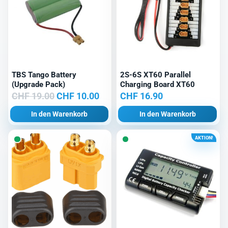
TBS Tango Battery
2S-6S XT60 Parallel
(Upgrade Pack)
Charging Board XT60
Ursprünglicher
Aktueller
CHF
19.00
CHF
10.00
CHF
16.90
Preis
Preis
In den Warenkorb
In den Warenkorb
war:
ist:
CHF 19.00
CHF 10.00.
AKTION!