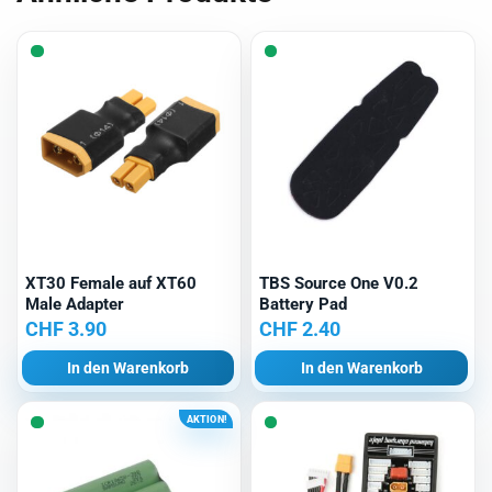
XT30 Female auf XT60
TBS Source One V0.2
Male Adapter
Battery Pad
CHF
3.90
CHF
2.40
In den Warenkorb
In den Warenkorb
AKTION!