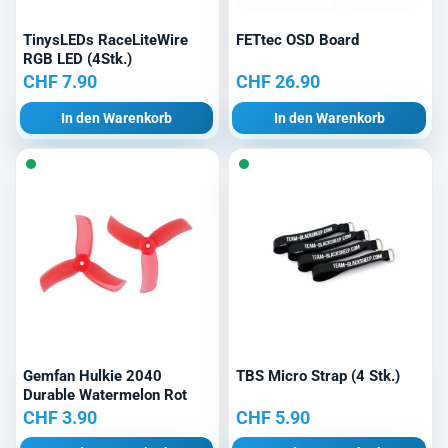
TinysLEDs RaceLiteWire
FETtec OSD Board
RGB LED (4Stk.)
CHF
7.90
CHF
26.90
In den Warenkorb
In den Warenkorb
Gemfan Hulkie 2040
TBS Micro Strap (4 Stk.)
Durable Watermelon Rot
CHF
3.90
CHF
5.90