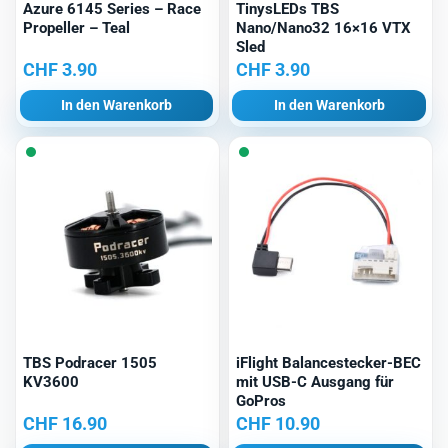
Azure 6145 Series – Race
TinysLEDs TBS
Propeller – Teal
Nano/Nano32 16×16 VTX
Sled
CHF
3.90
CHF
3.90
In den Warenkorb
In den Warenkorb
TBS Podracer 1505
iFlight Balancestecker-BEC
KV3600
mit USB-C Ausgang für
GoPros
CHF
16.90
CHF
10.90