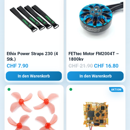
Ethix Power Straps 230 (4
FETtec Motor FM2004T –
Stk.)
1800kv
Ursprünglicher
Aktu
CHF
7.90
CHF
21.90
CHF
16.80
Preis
Prei
In den Warenkorb
In den Warenkorb
war:
ist:
CHF 21.90
CHF 
AKTION!