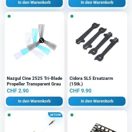
In den Warenkorb
In den Warenkorb
war:
ist:
CHF 27.90
CHF 24.00.
Nazgul Cine 2525 Tri-Blade
Cidora SL5 Ersatzarm
Propeller Transparent Grau
(1Stk.)
CHF
2.90
CHF
9.90
In den Warenkorb
In den Warenkorb
AKTION!