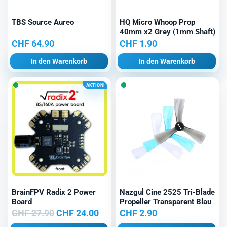
TBS Source Aureo
HQ Micro Whoop Prop
40mm x2 Grey (1mm Shaft)
CHF
64.90
CHF
1.90
In den Warenkorb
In den Warenkorb
AKTION!
BrainFPV Radix 2 Power
Nazgul Cine 2525 Tri-Blade
Board
Propeller Transparent Blau
Ursprünglicher
Aktueller
CHF
27.90
CHF
24.00
CHF
2.90
Preis
Preis