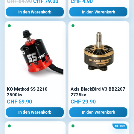
Ursprünglicher
Aktueller
CHF
84.90
CHF
79.00
CHF
4.90
Preis
Preis
In den Warenkorb
In den Warenkorb
war:
ist:
CHF 84.90
CHF 79.00.
KO Method SS 2210
Axis BlackBird V3 BB2207
2500kv
2725kv
CHF
59.90
CHF
29.90
In den Warenkorb
In den Warenkorb
AKTION!