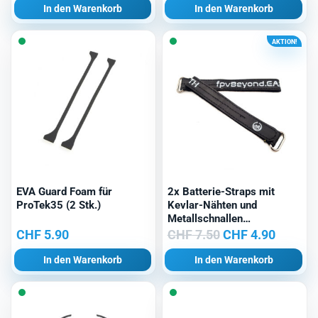
In den Warenkorb
In den Warenkorb
AKTION!
EVA Guard Foam für
2x Batterie-Straps mit
ProTek35 (2 Stk.)
Kevlar-Nähten und
Metallschnallen
(16x250mm)
Ursprünglicher
Aktuell
CHF
5.90
CHF
7.50
CHF
4.90
BeyondEARTH
Preis
Preis
In den Warenkorb
In den Warenkorb
war:
ist:
CHF 7.50
CHF 4.9