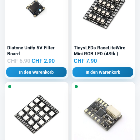
Diatone Unify 5V Filter
TinysLEDs RaceLiteWire
Board
Mini RGB LED (4Stk.)
Ursprünglicher
Aktueller
CHF
6.90
CHF
2.90
CHF
7.90
Preis
Preis
In den Warenkorb
In den Warenkorb
war:
ist:
CHF 6.90
CHF 2.90.