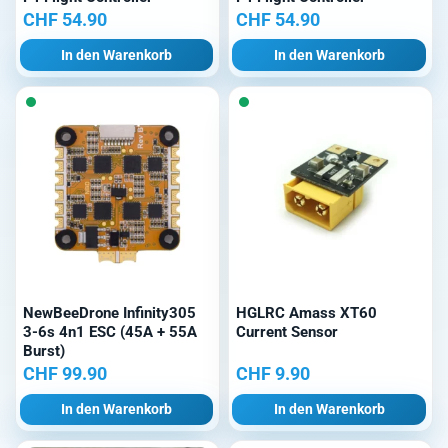
CHF
54.90
CHF
54.90
In den Warenkorb
In den Warenkorb
NewBeeDrone Infinity305
HGLRC Amass XT60
3-6s 4n1 ESC (45A + 55A
Current Sensor
Burst)
CHF
99.90
CHF
9.90
In den Warenkorb
In den Warenkorb