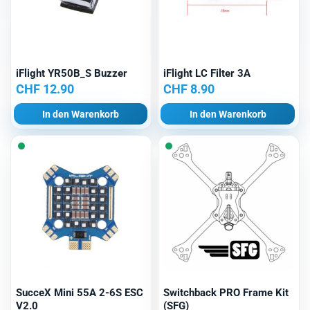
iFlight YR50B_S Buzzer
iFlight LC Filter 3A
CHF
12.90
CHF
8.90
In den Warenkorb
In den Warenkorb
SucceX Mini 55A 2-6S ESC
Switchback PRO Frame Kit
V2.0
(SFG)