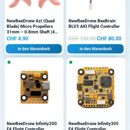
NewBeeDrone Azi (Quad
NewBeeDrone BeeBrain
Blade) Micro Propellers
BLV3 AIO Flight Controller
31mm – 0.8mm Shaft (4
Stk.) Rot
Ursprüngliche
Akt
CHF
4.90
CHF
109.90
CHF
80.00
Preis
Pre
In den Warenkorb
In den Warenkorb
war:
ist:
CHF 109.90
CHF
NewBeeDrone Infinity200
NewBeeDrone Infinity305
F4 Flight Controller
F4 Flight Controller