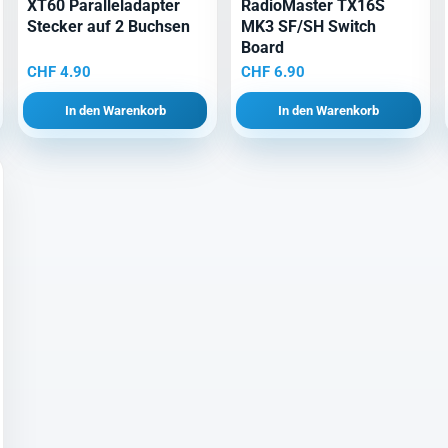
XT60 Paralleladapter
RadioMaster TX16S
Stecker auf 2 Buchsen
MK3 SF/SH Switch
Board
CHF
4.90
CHF
6.90
In den Warenkorb
In den Warenkorb