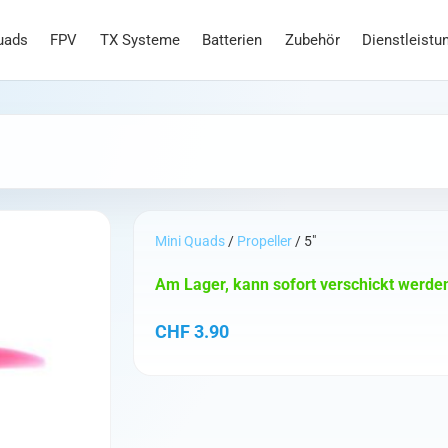
uads
FPV
TX Systeme
Batterien
Zubehör
Dienstleistu
Mini Quads
/
Propeller
/ 5"
Am Lager, kann sofort verschickt werde
CHF
3.90