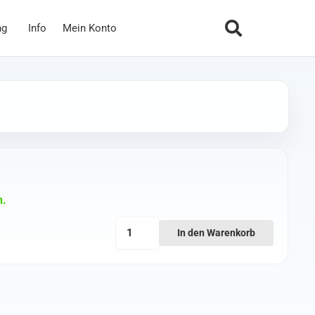
ng
Info
Mein Konto
n.
Ethix
In den Warenkorb
S3
Watermelon
Props
Menge