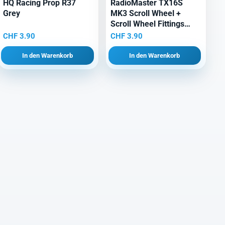
HQ Racing Prop R37
RadioMaster TX16S
Grey
MK3 Scroll Wheel +
Scroll Wheel Fittings
Schwarz
CHF
3.90
CHF
3.90
In den Warenkorb
In den Warenkorb