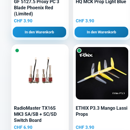
GF 5127.5 Proxy PC 3
HQ MCK Prop Light Blue
Blade Phoenix Red
(Limited)
CHF
3.90
CHF
3.90
In den Warenkorb
In den Warenkorb
RadioMaster TX16S
ETHIX P3.3 Mango Lassi
MK3 SA/SB + SC/SD
Props
Switch Board
CHF
6.90
CHF
3.90