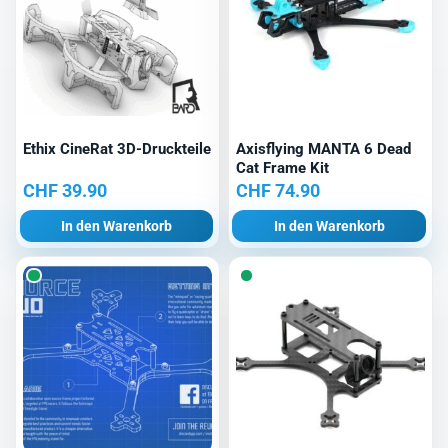
Ethix CineRat 3D-Druckteile
Axisflying MANTA 6 Dead
Cat Frame Kit
CHF
39.90
CHF
74.90
In den Warenkorb
In den Warenkorb