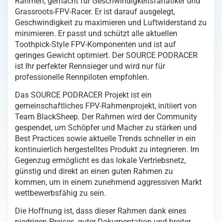
Rahmen, gemacht für Geschwindigkeitsfanatiker und
Menge
Grassroots-FPV-Racer. Er ist darauf ausgelegt,
Geschwindigkeit zu maximieren und Luftwiderstand zu
minimieren. Er passt und schützt alle aktuellen
Toothpick-Style FPV-Komponenten und ist auf
geringes Gewicht optimiert. Der SOURCE PODRACER
ist Ihr perfekter Rennsieger und wird nur für
professionelle Rennpiloten empfohlen.
Das SOURCE PODRACER Projekt ist ein
gemeinschaftliches FPV-Rahmenprojekt, initiiert von
Team BlackSheep. Der Rahmen wird der Community
gespendet, um Schöpfer und Macher zu stärken und
Best Practices sowie aktuelle Trends schneller in ein
kontinuierlich hergestelltes Produkt zu integrieren. Im
Gegenzug ermöglicht es das lokale Vertriebsnetz,
günstig und direkt an einen guten Rahmen zu
kommen, um in einem zunehmend aggressiven Markt
wettbewerbsfähig zu sein.
Die Hoffnung ist, dass dieser Rahmen dank eines
niedrigen Preises, guter Dokumentation und breiter