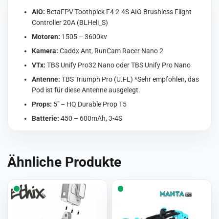
AIO:
BetaFPV Toothpick F4 2-4S AIO Brushless Flight
Controller 20A (BLHeli_S)
Motoren:
1505 – 3600kv
Kamera:
Caddx Ant, RunCam Racer Nano 2
VTx:
TBS Unify Pro32 Nano oder TBS Unify Pro Nano
Antenne:
TBS Triumph Pro (U.FL) *Sehr empfohlen, das
Pod ist für diese Antenne ausgelegt.
Props:
5″ – HQ Durable Prop T5
Batterie:
450 – 600mAh, 3-4S
Ähnliche Produkte