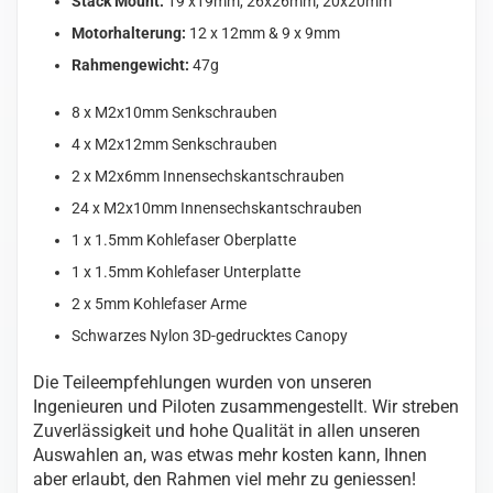
Stack Mount:
19 x19mm, 26x26mm, 20x20mm
Motorhalterung:
12 x 12mm & 9 x 9mm
Rahmengewicht:
47g
8 x M2x10mm Senkschrauben
4 x M2x12mm Senkschrauben
2 x M2x6mm Innensechskantschrauben
24 x M2x10mm Innensechskantschrauben
1 x 1.5mm Kohlefaser Oberplatte
1 x 1.5mm Kohlefaser Unterplatte
2 x 5mm Kohlefaser Arme
Schwarzes Nylon 3D-gedrucktes Canopy
Die Teileempfehlungen wurden von unseren
Ingenieuren und Piloten zusammengestellt. Wir streben
Zuverlässigkeit und hohe Qualität in allen unseren
Auswahlen an, was etwas mehr kosten kann, Ihnen
aber erlaubt, den Rahmen viel mehr zu geniessen!