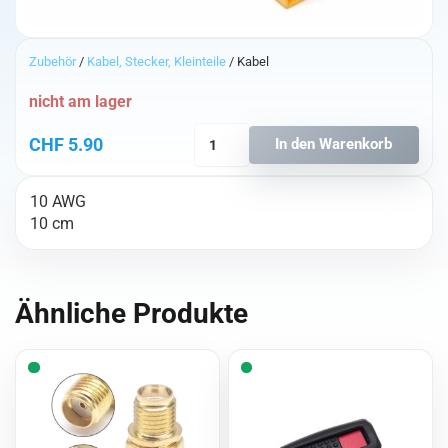
Zubehör
/
Kabel, Stecker, Kleinteile
/ Kabel
nicht am lager
XT90
CHF
5.90
In den Warenkorb
Pigtail
Male
10 AWG
Menge
10 cm
Ähnliche Produkte