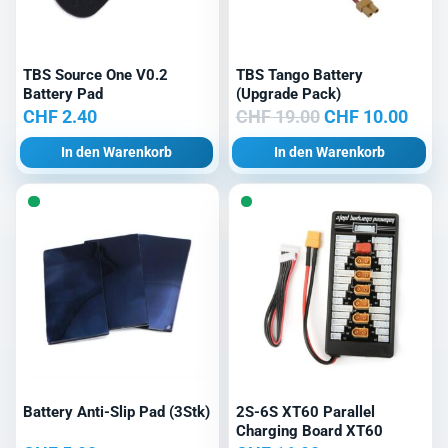
TBS Source One V0.2
TBS Tango Battery
Battery Pad
(Upgrade Pack)
Ursprünglicher
Aktu
CHF
2.40
CHF
19.00
CHF
10.00
Preis
Prei
In den Warenkorb
In den Warenkorb
war:
ist:
CHF 19.00
CHF 
Battery Anti-Slip Pad (3Stk)
2S-6S XT60 Parallel
Charging Board XT60