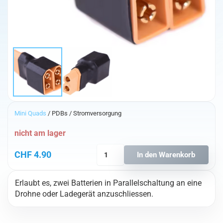
Mini Quads
/ PDBs / Stromversorgung
nicht am lager
XT60
CHF
4.90
In den Warenkorb
Parallelstecker
Menge
Erlaubt es, zwei Batterien in Parallelschaltung an eine
Drohne oder Ladegerät anzuschliessen.