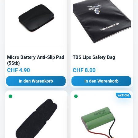
Micro Battery Anti-Slip Pad
TBS Lipo Safety Bag
(5Stk)
CHF
4.90
CHF
8.00
In den Warenkorb
In den Warenkorb
AKTION!