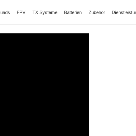
uads
FPV
TX Systeme
Batterien
Zubehör
Dienstleistu