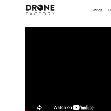
Wings
Q