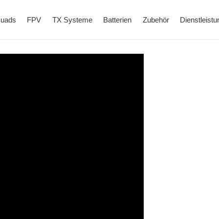
uads
FPV
TX Systeme
Batterien
Zubehör
Dienstleistu