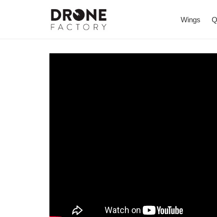
Wings
Q