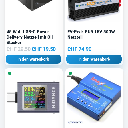
45 Watt USB-C Power
EV-Peak PU5 15V 500W
Delivery Netzteil mit CH-
Netzteil
Stecker
Ursprünglicher
Aktueller
CHF
29.50
CHF
19.50
CHF
74.90
Preis
Preis
In den Warenkorb
In den Warenkorb
war:
ist:
CHF 29.50
CHF 19.50.