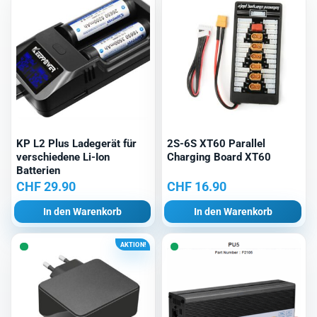
KP L2 Plus Ladegerät für
2S-6S XT60 Parallel
verschiedene Li-Ion
Charging Board XT60
Batterien
CHF
29.90
CHF
16.90
In den Warenkorb
In den Warenkorb
AKTION!