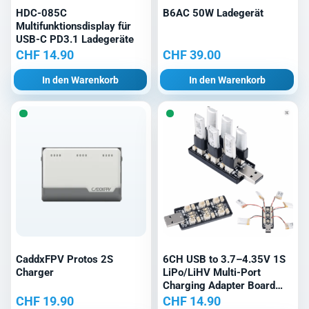
HDC-085C
B6AC 50W Ladegerät
Multifunktionsdisplay für
USB-C PD3.1 Ladegeräte
CHF
14.90
CHF
39.00
In den Warenkorb
In den Warenkorb
CaddxFPV Protos 2S
6CH USB to 3.7–4.35V 1S
Charger
LiPo/LiHV Multi-Port
Charging Adapter Board
(5V 3A Input)
CHF
19.90
CHF
14.90