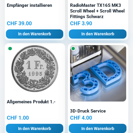
Empfänger installieren
RadioMaster TX16S MK3
Scroll Wheel + Scroll Wheel
Fittings Schwarz
CHF
39.00
CHF
3.90
In den Warenkorb
In den Warenkorb
Allgemeines Produkt 1.-
3D-Druck Service
CHF
1.00
CHF
4.00
In den Warenkorb
In den Warenkorb