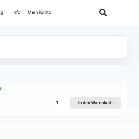
ng
Info
Mein Konto
n.
Balancerkabel
In den Warenkorb
JST-
XH
für
4S
Lipos