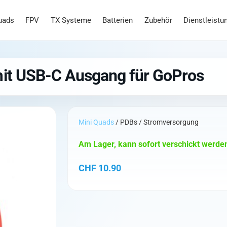
uads
FPV
TX Systeme
Batterien
Zubehör
Dienstleistu
mit USB-C Ausgang für GoPros
Mini Quads
/ PDBs / Stromversorgung
Am Lager, kann sofort verschickt werde
CHF
10.90