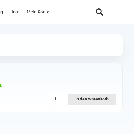
ng
Info
Mein Konto
n.
iFlight
In den Warenkorb
Balancestecker-
BEC
mit
USB-
C