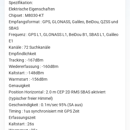
Spezifikation:
Menge
Elektrische Eigenschaften
Chipset : M8030-KT
Empfangsformat : GPS, GLONASS, Galileo, BeiDou, QZSS und
SBAS
Frequenz : GPS L1, GLONASS L1, BeiDou B1, SBAS L1, Galileo
E1
Kanäle : 72 Suchkanäle
Empfindlichkeit
Tracking : -167dBm
Wiedererfassung : -160dBm
Kaltstart : -148dBm
Warmstart : -156dBm
Genauigkeit
Position Horizontal : 2.0 m CEP 2D RMS SBAS aktiviert
(typischer freier Himmel)
Geschwindigkeit : 0.1m/sec 95% (SA aus)
Timing : 1us synchronisiert mit GPS Zeit
Erfassungszeit
Kaltstart : 26s