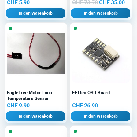
Ursprünglicher
Aktu
CHF
5.90
CHF
73.70
CHF
35.00
Preis
Prei
In den Warenkorb
In den Warenkorb
war:
ist:
CHF 73.70
CHF 
EagleTree Motor Loop
FETtec OSD Board
Temperature Sensor
CHF
9.90
CHF
26.90
In den Warenkorb
In den Warenkorb