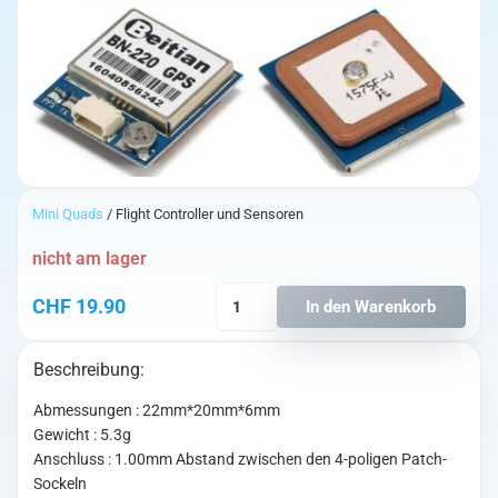
Mini Quads
/ Flight Controller und Sensoren
nicht am lager
Beitian
CHF
19.90
In den Warenkorb
Dual
BN-
Beschreibung:
220
GPS
Abmessungen : 22mm*20mm*6mm
GLONASS
Gewicht : 5.3g
Modul
Anschluss : 1.00mm Abstand zwischen den 4-poligen Patch-
M8030
Sockeln
TTL