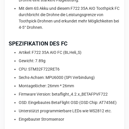
Drohne eine stärkere Flugleistung.
Mit dem 6S Akku und diesem F722 35A AIO Toothpick FC
durchbricht die Drohne die Leistungsgrenze von
Toothpick-Drohnen und erkundet mehr Möglichkeiten bei
4-5“ Drohnen.
SPEZIFIKATION DES FC
Artikel: F722 35A AIO FC (BLHeli_S)
Gewicht: 7.89g
CPU: STM32F722RET6
Sechs-Achsen: MPU6000 (SPI Verbindung)
Montagelöcher: 26mm * 26mm
Firmware Version: betaflight_4.2.x_BETAFPVF722
OSD: Eingebautes BetaFlight OSD (OSD Chip: AT7456E)
Unterstützt programmierbare LEDs wie WS2812 etc.
Eingebauter Stromsensor