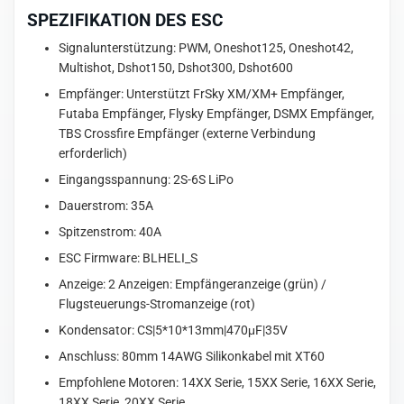
SPEZIFIKATION DES ESC
Signalunterstützung: PWM, Oneshot125, Oneshot42,
Multishot, Dshot150, Dshot300, Dshot600
Empfänger: Unterstützt FrSky XM/XM+ Empfänger,
Futaba Empfänger, Flysky Empfänger, DSMX Empfänger,
TBS Crossfire Empfänger (externe Verbindung
erforderlich)
Eingangsspannung: 2S-6S LiPo
Dauerstrom: 35A
Spitzenstrom: 40A
ESC Firmware: BLHELI_S
Anzeige: 2 Anzeigen: Empfängeranzeige (grün) /
Flugsteuerungs-Stromanzeige (rot)
Kondensator: CS|5*10*13mm|470μF|35V
Anschluss: 80mm 14AWG Silikonkabel mit XT60
Empfohlene Motoren: 14XX Serie, 15XX Serie, 16XX Serie,
18XX Serie, 20XX Serie