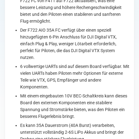
6S
F722 FC von F411 auf F722 aktualisiert, was eine
AIO
bessere Leistung und höhere Rechengeschwindigkeit
Menge
bietet und den Piloten einen stabileren und sanfteren
Flug ermöglicht.
Der F722 AIO 35A FC verfügt über einen speziell
hinzugefügten 6-Pin Anschluss für DJI Digital VTX,
einfach Plug & Play, weniger Lötarbeit erforderlich,
perfekt für Piloten, die das DJI Digital VTX System
nutzen.
6 vollwertige UARTs sind auf diesem Board verfügbar. Mit
vielen UARTs haben Piloten mehr Optionen für externe
Teile wie VTX, GPS, Empfänger und andere
Komponenten.
Mit einem eingebauten 10V BEC-Schaltkreis kann dieses
Board den externen Komponenten eine stabilere
Spannung und Stromstärke bieten, was den Piloten ein
besseres Flugerlebnis bringt.
Es kann 35A Dauerstrom (40A Burst) verarbeiten,
unterstützt vollständig 2-6S LiPo Akkus und bringt der