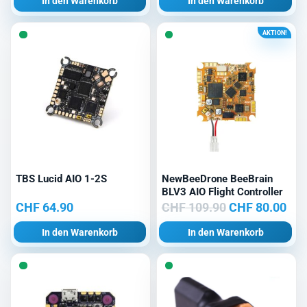
In den Warenkorb
In den Warenkorb
AKTION!
TBS Lucid AIO 1-2S
NewBeeDrone BeeBrain
BLV3 AIO Flight Controller
Ursprüngliche
Akt
CHF
64.90
CHF
109.90
CHF
80.00
Preis
Pre
In den Warenkorb
In den Warenkorb
war:
ist:
CHF 109.90
CHF