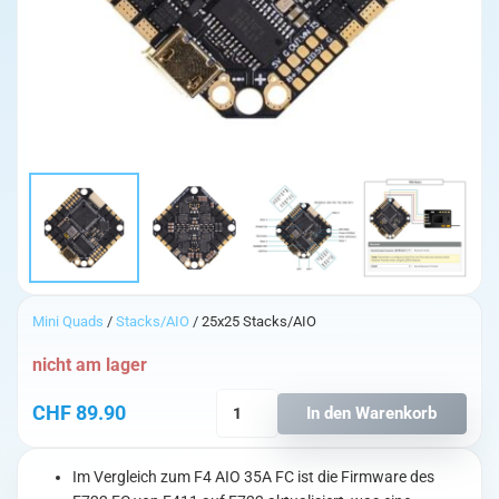
Mini Quads
/
Stacks/AIO
/ 25x25 Stacks/AIO
nicht am lager
BetaFPV
CHF
89.90
In den Warenkorb
Toothpick
F722
2-
Im Vergleich zum F4 AIO 35A FC ist die Firmware des