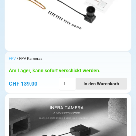
FPV
/ FPV Kameras
Am Lager, kann sofort verschickt werden.
Caddx
CHF
139.00
In den Warenkorb
Infra
Nachtsicht
Kamera
mit
AI
Enhancement
Menge