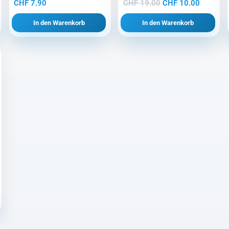
Ursprünglicher
Aktuelle
CHF
7.90
CHF
19.00
CHF
10.00
Preis
Preis
In den Warenkorb
In den Warenkorb
war:
ist:
CHF 19.00
CHF 10.