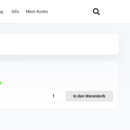
ng
Info
Mein Konto
n.
Carry
In den Warenkorb
Case
for
Boxer
Radio
Menge