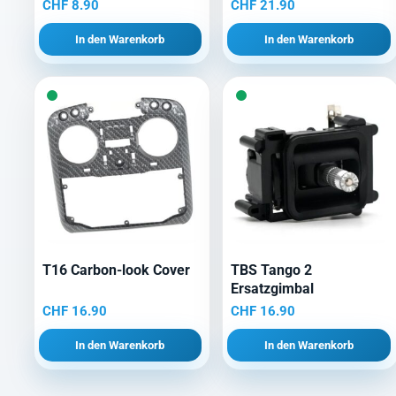
CHF
8.90
CHF
21.90
In den Warenkorb
In den Warenkorb
T16 Carbon-look Cover
TBS Tango 2
Ersatzgimbal
CHF
16.90
CHF
16.90
In den Warenkorb
In den Warenkorb