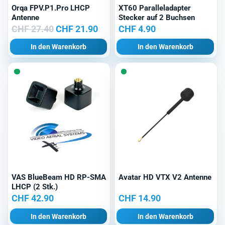
Orqa FPV.P1.Pro LHCP
XT60 Paralleladapter
Antenne
Stecker auf 2 Buchsen
Ursprünglicher
Aktueller
CHF
27.40
CHF
21.90
CHF
4.90
Preis
Preis
In den Warenkorb
In den Warenkorb
war:
ist:
CHF 27.40
CHF 21.90.
VAS BlueBeam HD RP-SMA
Avatar HD VTX V2 Antenne
LHCP (2 Stk.)
CHF
42.90
CHF
14.90
In den Warenkorb
In den Warenkorb