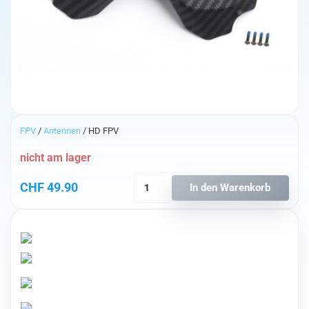
FPV
/
Antennen
/ HD FPV
nicht am lager
Crystal
CHF
49.90
In den Warenkorb
HD
Patch
LHCP
5.8GHz
Richtantenne
Menge