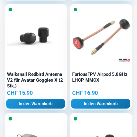
Walksnail Redbird Antenna
FuriousFPV Airpod 5.8GHz
V2 für Avatar Goggles X (2
LHCP MMCX
Stk.)
CHF
15.90
CHF
16.90
In den Warenkorb
In den Warenkorb