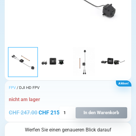
Aktion!
FPV
/ DJI HD FPV
nicht am lager
DJI
Ursprünglicher Preis war: CHF 247.00
Aktueller Preis ist: CHF 215
CHF
247.00
CHF
215.00
In den Warenkorb
O4
Air
Werfen Sie einen genaueren Blick darauf
Unit