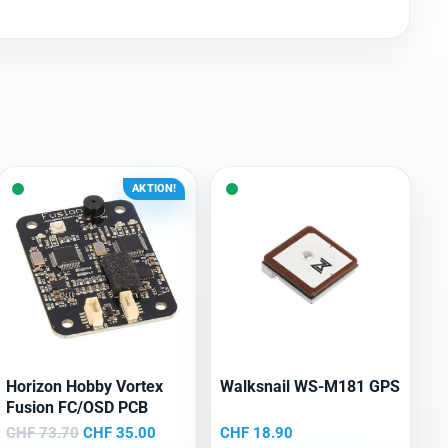
AKTION!
Horizon Hobby Vortex
Walksnail WS-M181 GPS
Fusion FC/OSD PCB
Ursprünglicher
Aktueller
CHF
73.70
CHF
35.00
CHF
18.90