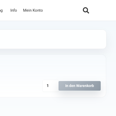
ng
Info
Mein Konto
EagleTree
In den Warenkorb
Temperature
Sensor
Menge