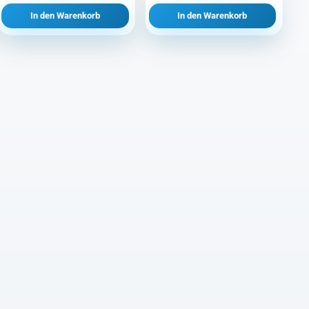
Preis
Preis
In den Warenkorb
In den Warenkorb
war:
ist:
CHF 73.70
CHF 35.00.