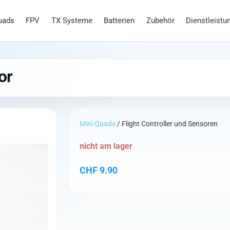
uads
FPV
TX Systeme
Batterien
Zubehör
Dienstleistu
or
Mini Quads
/ Flight Controller und Sensoren
nicht am lager
CHF
9.90