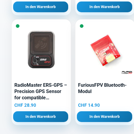
In den Warenkorb
In den Warenkorb
RadioMaster ERS-GPS –
FuriousFPV Bluetooth-
Precision GPS Sensor
Modul
for compatible
ExpressLRS PWM
CHF
28.90
CHF
14.90
receivers
In den Warenkorb
In den Warenkorb