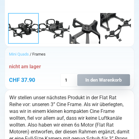
Mini Quads
/ Frames
nicht am lager
ETHIX
CHF
37.90
In den Warenkorb
CineRat
(Carbonteile
Wir stellen unser nächstes Produkt in der Flat Rat
&
Reihe vor: unseren 3” Cine Frame. Als wir überlegten,
Schrauben)
was wir in einem kleinen kompakten Cine Frame
Menge
wollten, fiel vor allem auf, dass wir keine Luftkanäle
wollten. Also haben wir einen 6s Motor (Flat Rat
Motoren) entworfen, der diesen Rahmen ergänzt, damit
er eine Full-Size Kamera mit genug Schub für 3” Props