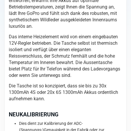
entworfen, erwärmt Ihre Akkus auf optimale
Bag
Betriebstemperaturen, zeigt Ihnen die Spannung an,
V2
lädt Ihre GoPro und fühlt sich dank des robusten, mit
Menge
synthetischem Wildleder ausgekleideten Innenraums
luxuriös an.
Das interne Heizelement wird von einem eingebauten
12V-Regler betrieben. Die Tasche selbst ist thermisch
isoliert und verfügt über einen eleganten
Reissverschluss, der Schmutz fernhält und die hohe
Temperatur im Inneren bewahrt. Die Aussentasche
bietet Platz für Ihr Telefon während des Ladevorgangs
oder wenn Sie unterwegs sind.
Die Tasche ist so konzipiert, dass sie bis zu 30x
1300mAh 4S oder 20x 6S 1300mAh Akkus ordentlich
aufnehmen kann.
NEUKALIBRIERUNG
Dies dient zur Kalibrierung der ADC-
(Spannungs-)Genauigkeit in der Fabrik oder zur