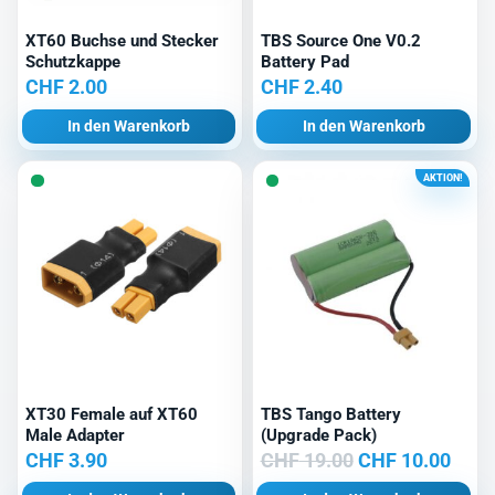
XT60 Buchse und Stecker
TBS Source One V0.2
Schutzkappe
Battery Pad
CHF
2.00
CHF
2.40
In den Warenkorb
In den Warenkorb
AKTION!
XT30 Female auf XT60
TBS Tango Battery
Male Adapter
(Upgrade Pack)
Ursprünglicher
Aktu
CHF
3.90
CHF
19.00
CHF
10.00
Preis
Prei