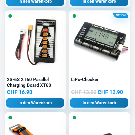
In den Warenkorb
In den Warenkorb
war:
ist:
CHF 19.00
CHF 
AKTION!
2S-6S XT60 Parallel
LiPo-Checker
Charging Board XT60
Ursprünglicher
Aktu
CHF
16.90
CHF
13.90
CHF
12.90
Preis
Prei
In den Warenkorb
In den Warenkorb
war:
ist:
CHF 13.90
CHF 