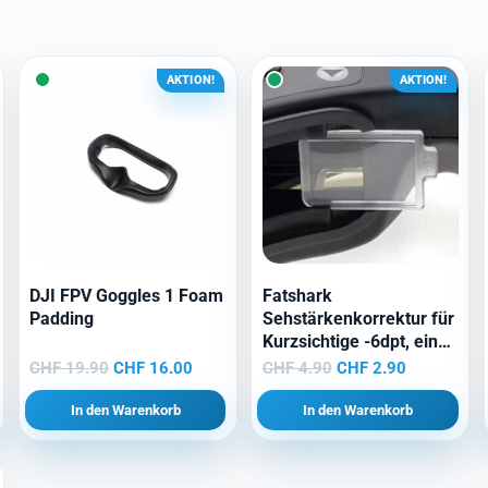
AKTION!
AKTION!
DJI FPV Goggles 1 Foam
Fatshark
Padding
Sehstärkenkorrektur für
Kurzsichtige -6dpt, eine
Linse
Ursprünglicher
Aktueller
Ursprünglicher
Aktueller
CHF
19.90
CHF
16.00
CHF
4.90
CHF
2.90
Preis
Preis
Preis
Preis
In den Warenkorb
In den Warenkorb
war:
ist:
war:
ist:
CHF 19.90
CHF 16.00.
CHF 4.90
CHF 2.90.