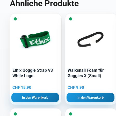
Ähnliche Produkte
Ethix Goggle Strap V3
Walksnail Foam für
White Logo
Goggles X (Small)
CHF
15.90
CHF
9.90
In den Warenkorb
In den Warenkorb