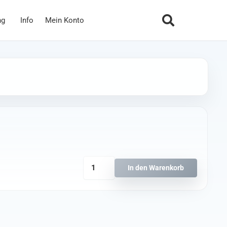
ng
Info
Mein Konto
Ethix
In den Warenkorb
Goggle
Strap
V3
Green
-