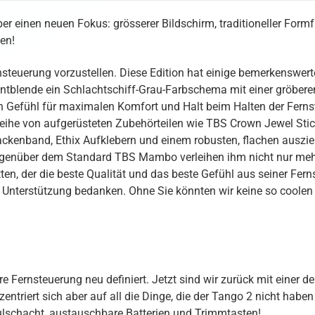
r einen neuen Fokus: grösserer Bildschirm, traditioneller Formf
en!
nsteuerung vorzustellen. Diese Edition hat einige bemerkenswert
ntblende ein Schlachtschiff-Grau-Farbschema mit einer gröberen
en Gefühl für maximalen Komfort und Halt beim Halten der Fern
ihe von aufgerüsteten Zubehörteilen wie TBS Crown Jewel Stic
Nackenband, Ethix Aufklebern und einem robusten, flachen ausz
gegenüber dem Standard TBS Mambo verleihen ihm nicht nur meh
ten, der die beste Qualität und das beste Gefühl aus seiner Fern
 Unterstützung bedanken. Ohne Sie könnten wir keine so coolen 
Fernsteuerung neu definiert. Jetzt sind wir zurück mit einer d
triert sich aber auf all die Dinge, die der Tango 2 nicht haben w
lschacht, austauschbare Batterien und Trimmtasten!