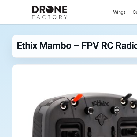
Wings
Q
Ethix Mambo – FPV RC Radio