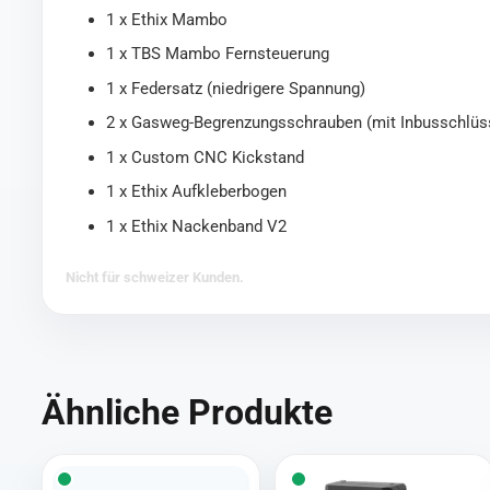
1 x Ethix Mambo
1 x TBS Mambo Fernsteuerung
1 x Federsatz (niedrigere Spannung)
2 x Gasweg-Begrenzungsschrauben (mit Inbusschlüs
1 x Custom CNC Kickstand
1 x Ethix Aufkleberbogen
1 x Ethix Nackenband V2
Nicht für schweizer Kunden.
Ähnliche Produkte