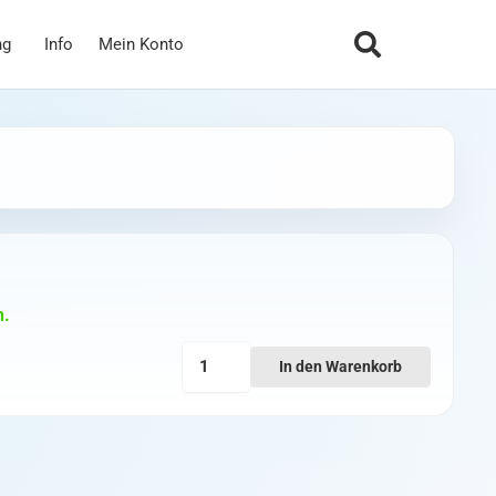
ng
Info
Mein Konto
n.
Ethix
In den Warenkorb
Mambo
-
FPV
RC
Radio