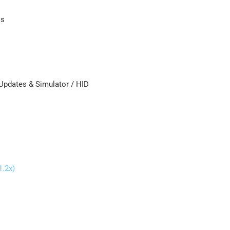
ss
-Updates & Simulator / HID
.2x)