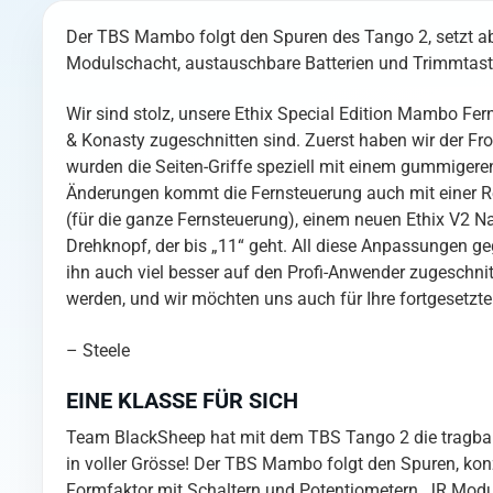
Der TBS Mambo folgt den Spuren des Tango 2, setzt abe
Modulschacht, austauschbare Batterien und Trimmtast
Wir sind stolz, unsere Ethix Special Edition Mambo Fer
& Konasty zugeschnitten sind. Zuerst haben wir der Fro
wurden die Seiten-Griffe speziell mit einem gummiger
Änderungen kommt die Fernsteuerung auch mit einer Re
(für die ganze Fernsteuerung), einem neuen Ethix V2 
Drehknopf, der bis „11“ geht. All diese Anpassungen 
ihn auch viel besser auf den Profi-Anwender zugeschnit
werden, und wir möchten uns auch für Ihre fortgesetzte
– Steele
EINE KLASSE FÜR SICH
Team BlackSheep hat mit dem TBS Tango 2 die tragbare 
in voller Grösse! Der TBS Mambo folgt den Spuren, konzen
Formfaktor mit Schaltern und Potentiometern, JR Modu