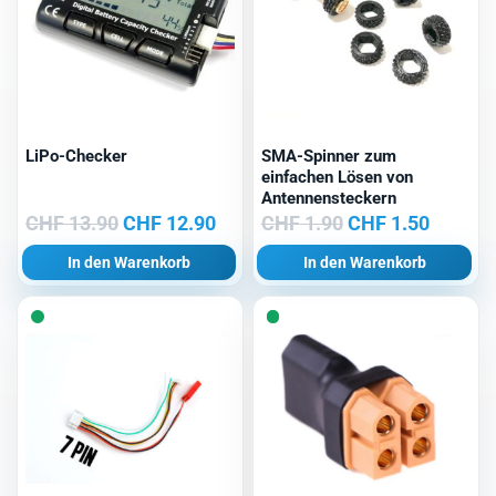
LiPo-Checker
SMA-Spinner zum
einfachen Lösen von
Antennensteckern
Ursprünglicher
Aktueller
Ursprünglicher
Aktuell
CHF
13.90
CHF
12.90
CHF
1.90
CHF
1.50
Preis
Preis
Preis
Preis
In den Warenkorb
In den Warenkorb
war:
ist:
war:
ist:
CHF 13.90
CHF 12.90.
CHF 1.90
CHF 1.5