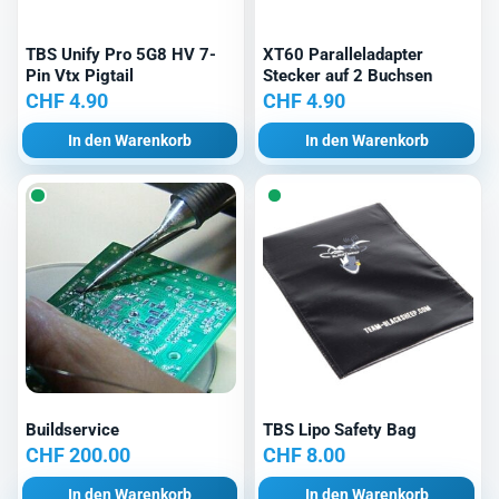
TBS Unify Pro 5G8 HV 7-
XT60 Paralleladapter
Pin Vtx Pigtail
Stecker auf 2 Buchsen
CHF
4.90
CHF
4.90
In den Warenkorb
In den Warenkorb
Buildservice
TBS Lipo Safety Bag
CHF
200.00
CHF
8.00
In den Warenkorb
In den Warenkorb