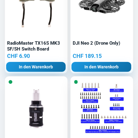
RadioMaster TX16S MK3
DJI Neo 2 (Drone Only)
SF/SH Switch Board
CHF
6.90
CHF
189.15
In den Warenkorb
In den Warenkorb