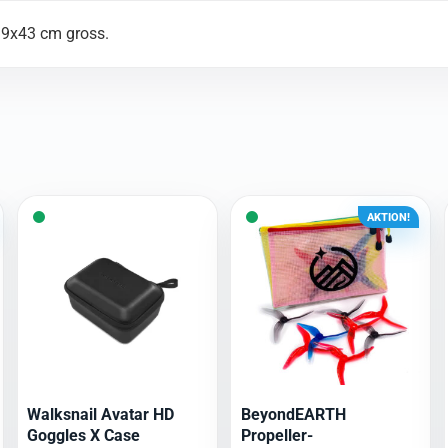
19x43 cm gross.
AKTION!
Walksnail Avatar HD
BeyondEARTH
Goggles X Case
Propeller-