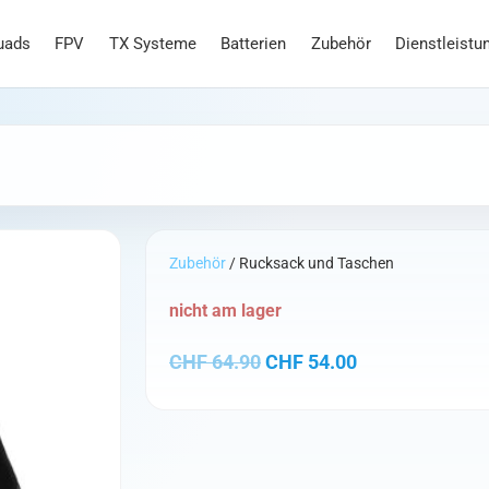
uads
FPV
TX Systeme
Batterien
Zubehör
Dienstleistu
Zubehör
/ Rucksack und Taschen
nicht am lager
Ursprünglicher Preis war
Aktueller Preis
CHF
64.90
CHF
54.00