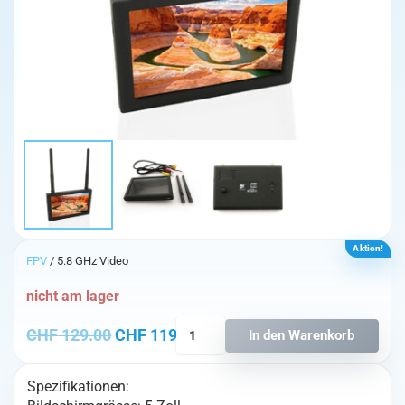
Aktion!
FPV
/ 5.8 GHz Video
nicht am lager
FX508
Ursprünglicher Preis war: CHF 129.00
Aktueller Preis ist: CHF 119
CHF
129.00
CHF
119.00
In den Warenkorb
Diversity
Monitor
Spezifikationen:
5.8gHz