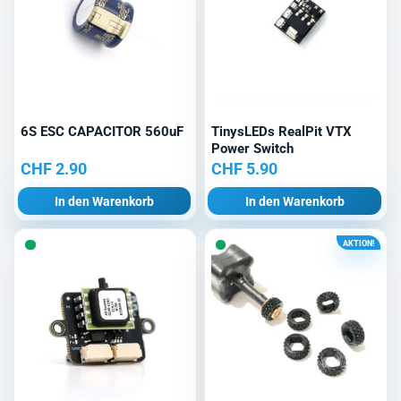
6S ESC CAPACITOR 560uF
TinysLEDs RealPit VTX
Power Switch
CHF
2.90
CHF
5.90
In den Warenkorb
In den Warenkorb
AKTION!