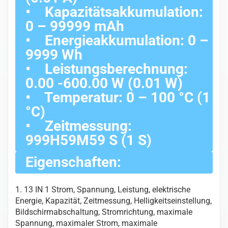
• Kapazitätsakkumulation:
0 – 99999 mAh
• Energieakkumulation: 0 –
9999 Wh
• Leistungsberechnung:
0.00 -600.00 W (0.01 W)
• Temperatur: 0 – 100 °C (1
°C)
• Zeitmessung:
999H59M59 S (1 S)
Eigenschaften:
1. 13 IN 1 Strom, Spannung, Leistung, elektrische
Energie, Kapazität, Zeitmessung, Helligkeitseinstellung,
Bildschirmabschaltung, Stromrichtung, maximale
Spannung, maximaler Strom, maximale