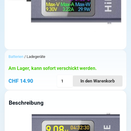
Batterien
/ Ladegeräte
Am Lager, kann sofort verschickt werden.
HDC-
CHF
14.90
In den Warenkorb
085C
Multifunktionsdisplay
für
Beschreibung
USB-
C
PD3.1
Ladegeräte
Menge