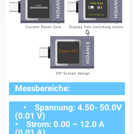
Messbereiche:
• Spannung: 4.50- 50.0V
(0.01 V)
• Strom: 0.00 – 12.0 A
(0.01 A)