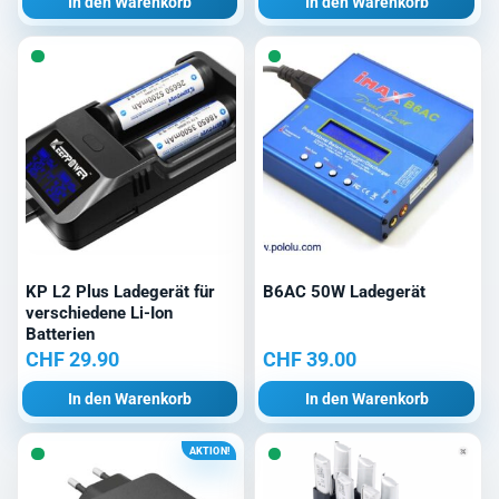
In den Warenkorb
In den Warenkorb
KP L2 Plus Ladegerät für
B6AC 50W Ladegerät
verschiedene Li-Ion
Batterien
CHF
29.90
CHF
39.00
In den Warenkorb
In den Warenkorb
AKTION!