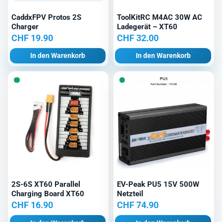
CaddxFPV Protos 2S
ToolKitRC M4AC 30W AC
Charger
Ladegerät – XT60
CHF
19.90
CHF
32.00
In den Warenkorb
In den Warenkorb
2S-6S XT60 Parallel
EV-Peak PU5 15V 500W
Charging Board XT60
Netzteil
CHF
16.90
CHF
74.90