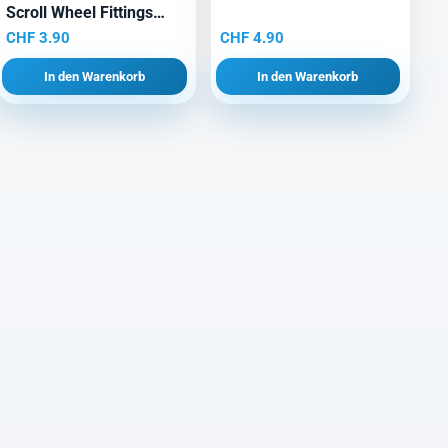
Scroll Wheel Fittings
Schwarz
CHF
3.90
CHF
4.90
In den Warenkorb
In den Warenkorb