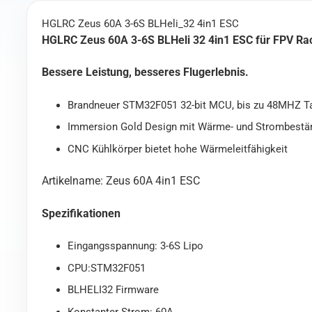
HGLRC Zeus 60A 3-6S BLHeli_32 4in1 ESC
HGLRC Zeus 60A 3-6S BLHeli 32 4in1 ESC für FPV Ra
Bessere Leistung, besseres Flugerlebnis.
Brandneuer STM32F051 32-bit MCU, bis zu 48MHZ Ta
Immersion Gold Design mit Wärme- und Strombestän
CNC Kühlkörper bietet hohe Wärmeleitfähigkeit
Artikelname: Zeus 60A 4in1 ESC
Spezifikationen
Eingangsspannung: 3-6S Lipo
CPU:STM32F051
BLHELI32 Firmware
Konstanter Strom: 60A