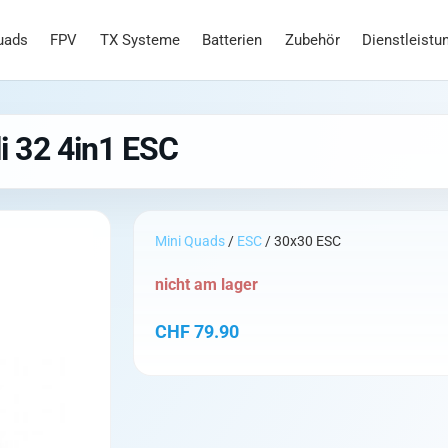
uads
FPV
TX Systeme
Batterien
Zubehör
Dienstleistu
 32 4in1 ESC
Mini Quads
/
ESC
/ 30x30 ESC
nicht am lager
CHF
79.90