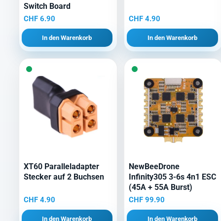
Switch Board
CHF
6.90
CHF
4.90
In den Warenkorb
In den Warenkorb
XT60 Paralleladapter
NewBeeDrone
Stecker auf 2 Buchsen
Infinity305 3-6s 4n1 ESC
(45A + 55A Burst)
CHF
4.90
CHF
99.90
In den Warenkorb
In den Warenkorb