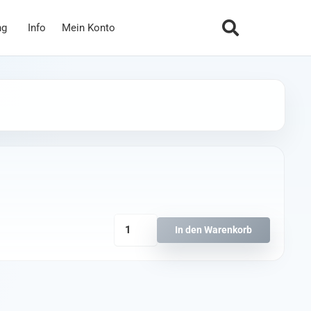
ng
Info
Mein Konto
HGLRC
In den Warenkorb
Zeus
60A
3-
6S
BLHeli