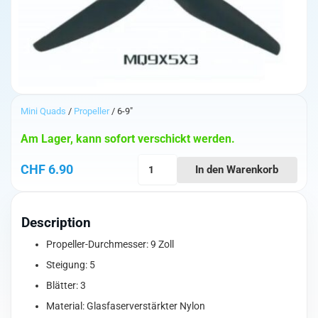
Mini Quads
/
Propeller
/ 6-9"
Am Lager, kann sofort verschickt werden.
HQ
CHF
6.90
In den Warenkorb
MacroQuad
Prop
9X5X3
Description
Menge
Propeller-Durchmesser: 9 Zoll
Steigung: 5
Blätter: 3
Material: Glasfaserverstärkter Nylon