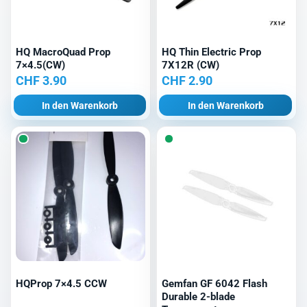
HQ MacroQuad Prop
HQ Thin Electric Prop
7×4.5(CW)
7X12R (CW)
CHF
3.90
CHF
2.90
In den Warenkorb
In den Warenkorb
HQProp 7×4.5 CCW
Gemfan GF 6042 Flash
Durable 2-blade