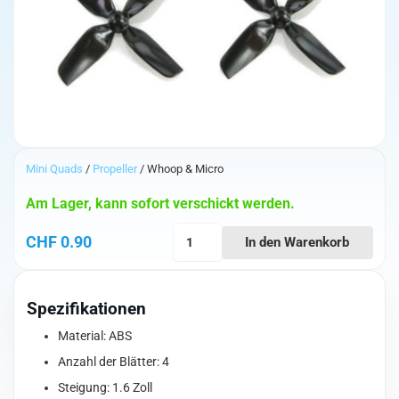
Mini Quads
/
Propeller
/ Whoop & Micro
Am Lager, kann sofort verschickt werden.
HQ
CHF
0.90
In den Warenkorb
Micro
Whoop
Prop
Spezifikationen
1.6X1.6X4
Black
Material: ABS
1.5mm
Anzahl der Blätter: 4
Menge
Steigung: 1.6 Zoll