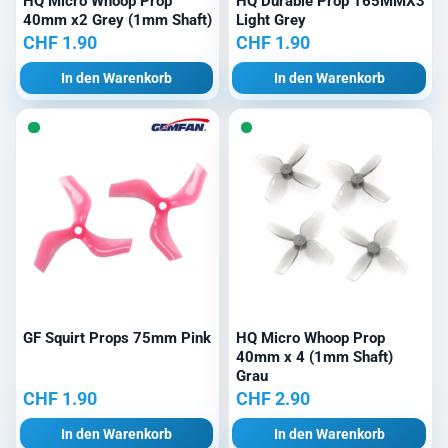
HQ Micro Whoop Prop
HQ Durable Prop T65MMX3
40mm x2 Grey (1mm Shaft)
Light Grey
CHF
1.90
CHF
1.90
In den Warenkorb
In den Warenkorb
GF Squirt Props 75mm Pink
HQ Micro Whoop Prop
40mm x 4 (1mm Shaft)
Grau
CHF
1.90
CHF
2.90
In den Warenkorb
In den Warenkorb