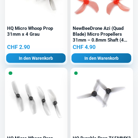
HQ Micro Whoop Prop
NewBeeDrone Azi (Quad
31mm x 4 Grau
Blade) Micro Propellers
31mm – 0.8mm Shaft (4
Stk.) Rot
CHF
2.90
CHF
4.90
In den Warenkorb
In den Warenkorb