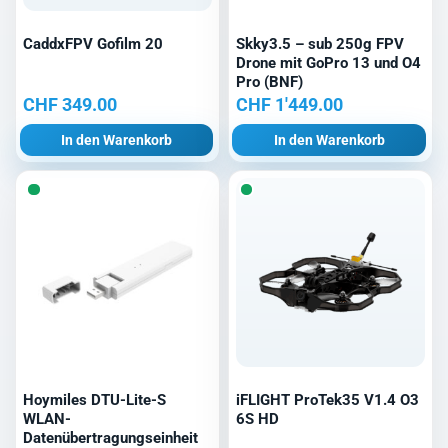
CaddxFPV Gofilm 20
Skky3.5 – sub 250g FPV
Drone mit GoPro 13 und O4
Pro (BNF)
CHF
349.00
CHF
1'449.00
In den Warenkorb
In den Warenkorb
Hoymiles DTU-Lite-S
iFLIGHT ProTek35 V1.4 O3
WLAN-
6S HD
Datenübertragungseinheit