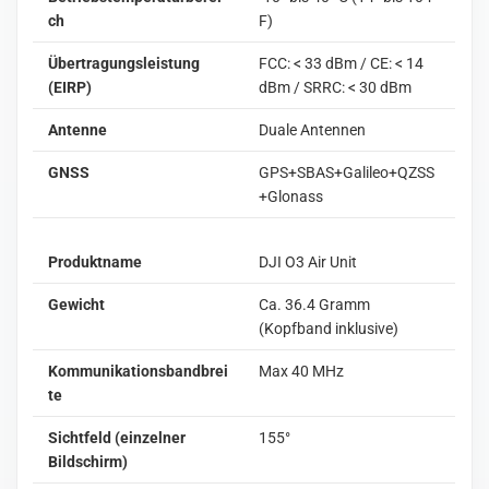
ch
F)
Übertragungsleistung
FCC: < 33 dBm / CE: < 14
(EIRP)
dBm / SRRC: < 30 dBm
Antenne
Duale Antennen
GNSS
GPS+SBAS+Galileo+QZSS
+Glonass
Produktname
DJI O3 Air Unit
Gewicht
Ca. 36.4 Gramm
(Kopfband inklusive)
Kommunikationsbandbrei
Max 40 MHz
te
Sichtfeld (einzelner
155°
Bildschirm)