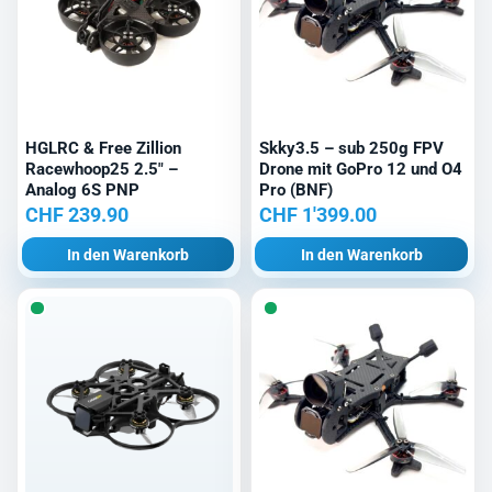
HGLRC & Free Zillion
Skky3.5 – sub 250g FPV
Racewhoop25 2.5″ –
Drone mit GoPro 12 und O4
Analog 6S PNP
Pro (BNF)
CHF
239.90
CHF
1'399.00
In den Warenkorb
In den Warenkorb