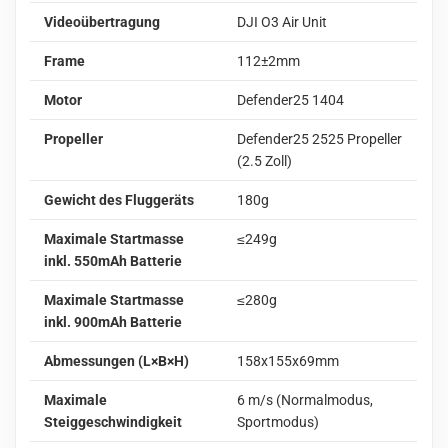
Videoübertragung
DJI O3 Air Unit
Frame
112±2mm
Motor
Defender25 1404
Propeller
Defender25 2525 Propeller
(2.5 Zoll)
Gewicht des Fluggeräts
180g
Maximale Startmasse
≤249g
inkl. 550mAh Batterie
Maximale Startmasse
≤280g
inkl. 900mAh Batterie
Abmessungen (L×B×H)
158x155x69mm
Maximale
6 m/s (Normalmodus,
Steiggeschwindigkeit
Sportmodus)