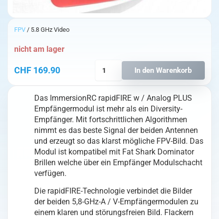
FPV
/ 5.8 GHz Video
nicht am lager
ImmersionRC
CHF
169.90
In den Warenkorb
RapidFIRE
Analog
Das ImmersionRC rapidFIRE w / Analog PLUS
Plus
Empfängermodul ist mehr als ein Diversity-
Empfangsmodul
Empfänger. Mit fortschrittlichen Algorithmen
für
nimmt es das beste Signal der beiden Antennen
Dominator
und erzeugt so das klarst mögliche FPV-Bild. Das
Brillen,
Modul ist kompatibel mit Fat Shark Dominator
V2
Brillen welche über ein Empfänger Modulschacht
Menge
verfügen.
Die rapidFIRE-Technologie verbindet die Bilder
der beiden 5,8-GHz-A / V-Empfängermodulen zu
einem klaren und störungsfreien Bild. Flackern