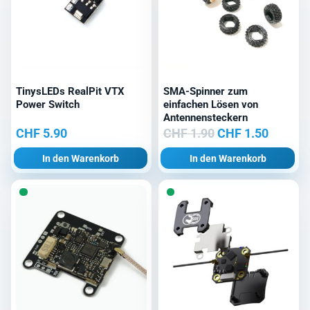
TinysLEDs RealPit VTX
SMA-Spinner zum
Power Switch
einfachen Lösen von
Antennensteckern
Ursprünglicher
Aktuell
CHF
5.90
CHF
1.90
CHF
1.50
Preis
Preis
In den Warenkorb
In den Warenkorb
war:
ist:
CHF 1.90
CHF 1.5