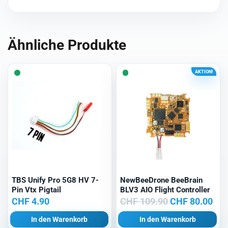
Ähnliche Produkte
AKTION!
TBS Unify Pro 5G8 HV 7-
NewBeeDrone BeeBrain
Pin Vtx Pigtail
BLV3 AIO Flight Controller
Ursprüngliche
Akt
CHF
4.90
CHF
109.90
CHF
80.00
Preis
Pre
In den Warenkorb
In den Warenkorb
war:
ist: