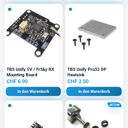
CHF 109.90
CHF
TBS Unify 5V / FrSky RX
TBS Unify Pro32 DP
Mounting Board
Heatsink
CHF
6.90
CHF
2.50
In den Warenkorb
In den Warenkorb
AKTION!