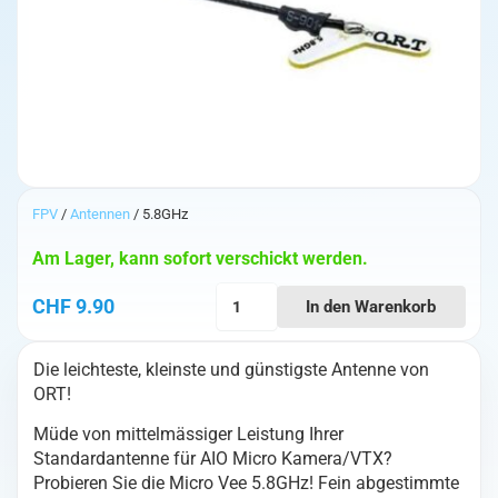
FPV
/
Antennen
/ 5.8GHz
Am Lager, kann sofort verschickt werden.
ORT
CHF
9.90
In den Warenkorb
Micro
Vee
Die leichteste, kleinste und günstigste Antenne von
Linear
ORT!
5.8GHz
Antenna
Müde von mittelmässiger Leistung Ihrer
U.FL
Standardantenne für AIO Micro Kamera/VTX?
(5cm)
Probieren Sie die Micro Vee 5.8GHz! Fein abgestimmte
Menge