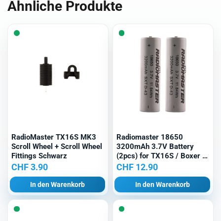
Ähnliche Produkte
RadioMaster TX16S MK3
Radiomaster 18650
Scroll Wheel + Scroll Wheel
3200mAh 3.7V Battery
Fittings Schwarz
(2pcs) for TX16S / Boxer /
TX12/ Pocket / MT12
CHF
3.90
CHF
12.90
Radios
In den Warenkorb
In den Warenkorb