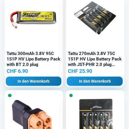
Tattu 300mAh 3.8V 95C
Tattu 270mAh 3.8V 75C
1S1P HV Lipo Battery Pack
1S1P HV Lipo Battery Pack
with BT 2.0 plug
with JST-PHR 2.0 plug
(5pcs)
CHF
6.90
CHF
25.90
In den Warenkorb
In den Warenkorb