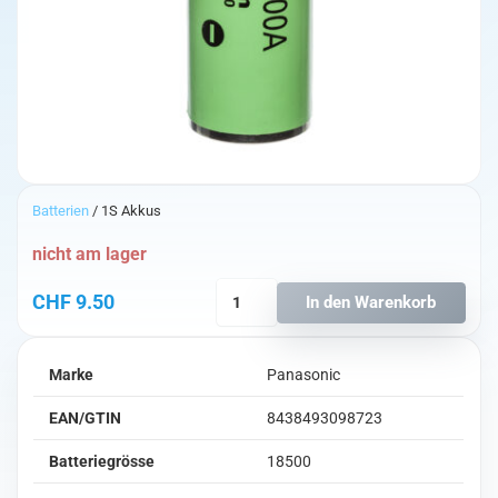
Batterien
/ 1S Akkus
nicht am lager
Panasonic
CHF
9.50
In den Warenkorb
NCR18500A
2040mAh
-
Marke
Panasonic
3.8A
Menge
EAN/GTIN
8438493098723
Batteriegrösse
18500