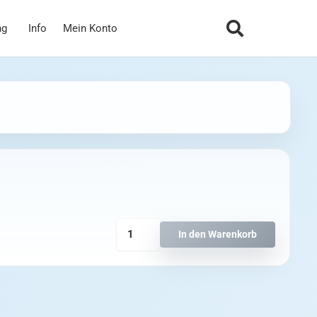
ng
Info
Mein Konto
RadioMaster
In den Warenkorb
ER5C-
i
2.4GHz
ELRS
PWM