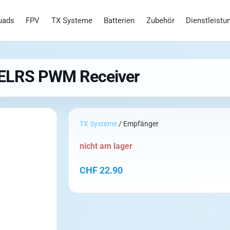
uads
FPV
TX Systeme
Batterien
Zubehör
Dienstleistu
 ELRS PWM Receiver
TX Systeme
/ Empfänger
nicht am lager
CHF
22.90