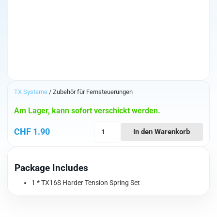
TX Systeme
/ Zubehör für Fernsteuerungen
Am Lager, kann sofort verschickt werden.
Radiomaster
CHF
1.90
In den Warenkorb
Harder
Tension
Spring
Package Includes
Set
Menge
1 * TX16S Harder Tension Spring Set