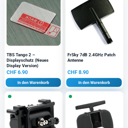
TBS Tango 2 –
FrSky 7dB 2.4GHz Patch
Displayschutz (Neues
Antenne
Display Version)
CHF
6.90
CHF
8.90
In den Warenkorb
In den Warenkorb