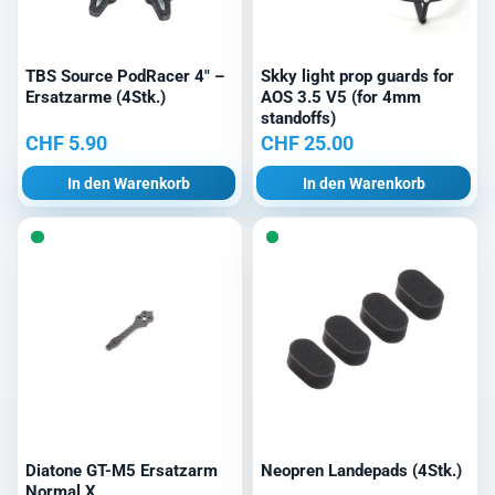
TBS Source PodRacer 4″ –
Skky light prop guards for
Ersatzarme (4Stk.)
AOS 3.5 V5 (for 4mm
standoffs)
CHF
5.90
CHF
25.00
In den Warenkorb
In den Warenkorb
Diatone GT-M5 Ersatzarm
Neopren Landepads (4Stk.)
Normal X