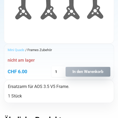
Mini Quads
/ Frames Zubehör
nicht am lager
Replacement
CHF
6.00
In den Warenkorb
Arm
for
Ersatzarm für AOS 3.5 V5 Frame.
AOS
3.5
1 Stück
V5
Menge