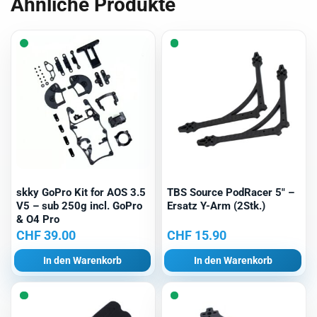
Ähnliche Produkte
skky GoPro Kit for AOS 3.5
TBS Source PodRacer 5″ –
V5 – sub 250g incl. GoPro
Ersatz Y-Arm (2Stk.)
& O4 Pro
CHF
39.00
CHF
15.90
In den Warenkorb
In den Warenkorb