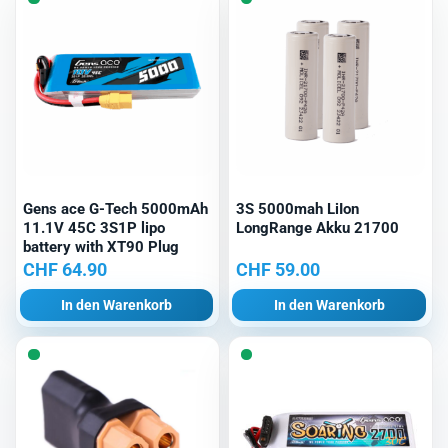
Gens ace G-Tech 5000mAh
3S 5000mah LiIon
11.1V 45C 3S1P lipo
LongRange Akku 21700
battery with XT90 Plug
CHF
64.90
CHF
59.00
In den Warenkorb
In den Warenkorb