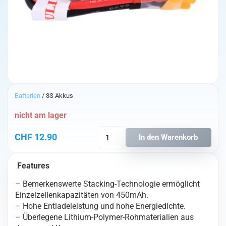
Batterien
/ 3S Akkus
nicht am lager
Tattu
CHF
12.90
In den Warenkorb
11.1V
75C
Features
3S
450mAh
– Bemerkenswerte Stacking-Technologie ermöglicht
Lipo
Einzelzellenkapazitäten von 450mAh.
mit
– Hohe Entladeleistung und hohe Energiedichte.
XT30
– Überlegene Lithium-Polymer-Rohmaterialien aus
Menge