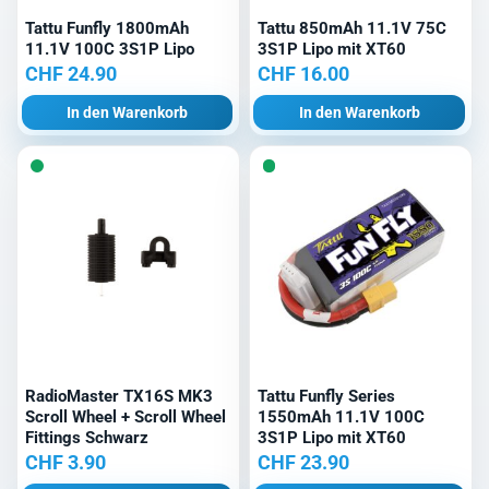
Tattu Funfly 1800mAh
Tattu 850mAh 11.1V 75C
11.1V 100C 3S1P Lipo
3S1P Lipo mit XT60
CHF
24.90
CHF
16.00
In den Warenkorb
In den Warenkorb
RadioMaster TX16S MK3
Tattu Funfly Series
Scroll Wheel + Scroll Wheel
1550mAh 11.1V 100C
Fittings Schwarz
3S1P Lipo mit XT60
CHF
3.90
CHF
23.90