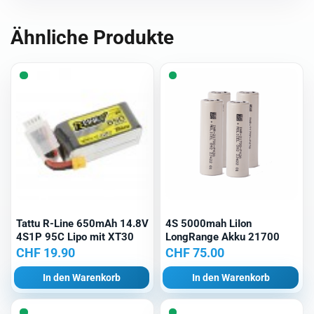
Ähnliche Produkte
Tattu R-Line 650mAh 14.8V
4S 5000mah LiIon
4S1P 95C Lipo mit XT30
LongRange Akku 21700
CHF
19.90
CHF
75.00
In den Warenkorb
In den Warenkorb