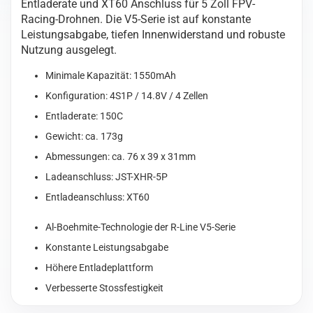
Entladerate und XT60 Anschluss für 5 Zoll FPV-
5.0
Racing-Drohnen. Die V5-Serie ist auf konstante
1550mAh
Leistungsabgabe, tiefen Innenwiderstand und robuste
14.8V
Nutzung ausgelegt.
150C
4S1P
Minimale Kapazität: 1550mAh
Lipo
Battery
Konfiguration: 4S1P / 14.8V / 4 Zellen
Pack
Entladerate: 150C
with
Gewicht: ca. 173g
XT60
Abmessungen: ca. 76 x 39 x 31mm
Plug
Menge
Ladeanschluss: JST-XHR-5P
Entladeanschluss: XT60
Al-Boehmite-Technologie der R-Line V5-Serie
Konstante Leistungsabgabe
Höhere Entladeplattform
Verbesserte Stossfestigkeit