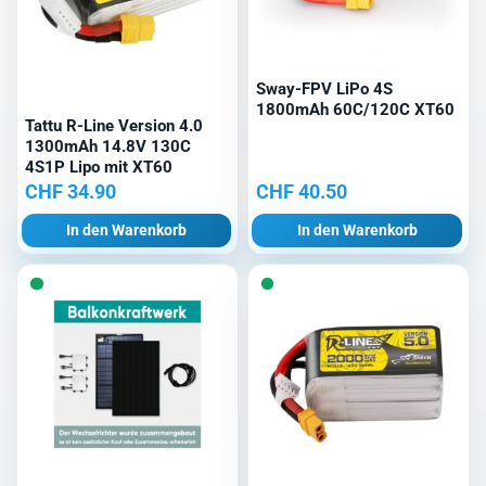
Sway-FPV LiPo 4S
1800mAh 60C/120C XT60
Tattu R-Line Version 4.0
1300mAh 14.8V 130C
4S1P Lipo mit XT60
CHF
34.90
CHF
40.50
In den Warenkorb
In den Warenkorb