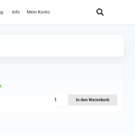
ng
Info
Mein Konto
n.
TBS
In den Warenkorb
Caipirinha
2
-
Elevons
Menge